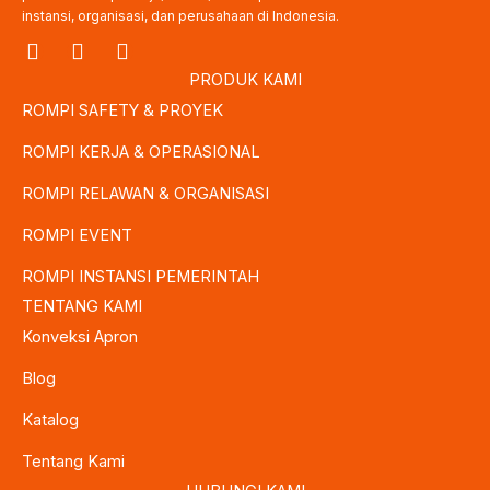
instansi, organisasi, dan perusahaan di Indonesia.
I
F
T
n
a
w
PRODUK KAMI
s
c
i
ROMPI SAFETY & PROYEK
t
e
t
a
b
t
ROMPI KERJA & OPERASIONAL
g
o
e
r
o
r
ROMPI RELAWAN & ORGANISASI
a
k
m
ROMPI EVENT
ROMPI INSTANSI PEMERINTAH
TENTANG KAMI
Konveksi Apron
Blog
Katalog
Tentang Kami