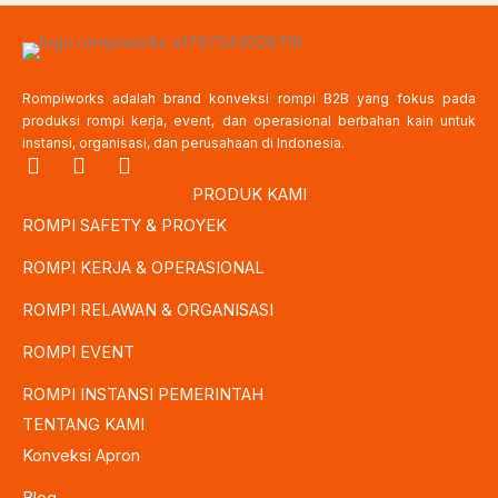
Rompiworks adalah brand konveksi rompi B2B yang fokus pada
produksi rompi kerja, event, dan operasional berbahan kain untuk
instansi, organisasi, dan perusahaan di Indonesia.
I
F
T
n
a
w
PRODUK KAMI
s
c
i
ROMPI SAFETY & PROYEK
t
e
t
a
b
t
ROMPI KERJA & OPERASIONAL
g
o
e
r
o
r
ROMPI RELAWAN & ORGANISASI
a
k
m
ROMPI EVENT
ROMPI INSTANSI PEMERINTAH
TENTANG KAMI
Konveksi Apron