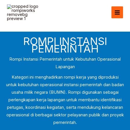
Skip
1
1
5
5
1
1
8
1
8
5
to
0
0
p
p
0
0
p
0
p
p
content
p
p
r
r
p
p
r
p
r
r
r
r
o
o
r
r
o
r
o
o
o
o
d
d
o
o
d
o
d
d
ROMPI INSTANSI
PEMERINTAH
d
d
u
u
d
d
u
d
u
u
u
u
c
c
u
u
c
u
c
c
Rompi Instansi Pemerintah untuk Kebutuhan Operasional
c
c
t
t
c
c
t
c
t
t
Lapangan
t
t
s
s
t
t
s
t
s
s
Kategori ini menghadirkan rompi kerja yang diproduksi
s
s
s
s
s
untuk kebutuhan operasional instansi pemerintah dan badan
usaha milik negara (BUMN). Rompi digunakan sebagai
perlengkapan kerja lapangan untuk membantu identifikasi
petugas, koordinasi kegiatan, serta mendukung kelancaran
operasional di berbagai sektor pelayanan publik dan proyek
pemerintah.