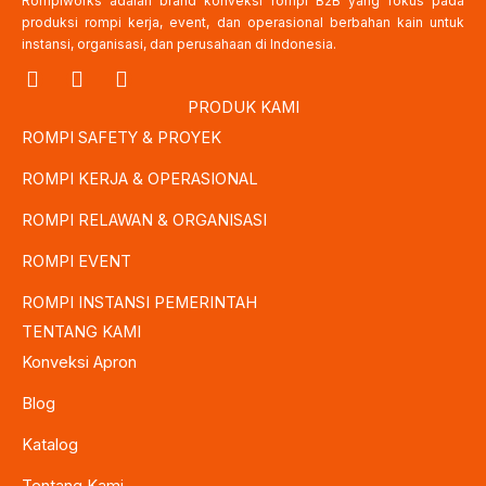
Rompiworks adalah brand konveksi rompi B2B yang fokus pada
produksi rompi kerja, event, dan operasional berbahan kain untuk
instansi, organisasi, dan perusahaan di Indonesia.
I
F
T
n
a
w
PRODUK KAMI
s
c
i
ROMPI SAFETY & PROYEK
t
e
t
a
b
t
ROMPI KERJA & OPERASIONAL
g
o
e
r
o
r
ROMPI RELAWAN & ORGANISASI
a
k
m
ROMPI EVENT
ROMPI INSTANSI PEMERINTAH
TENTANG KAMI
Konveksi Apron
Blog
Katalog
Tentang Kami